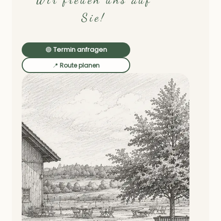
Sie!
🟢
Termin anfragen
📍
Route planen